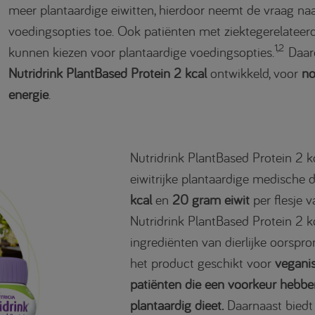
meer plantaardige eiwitten, hierdoor neemt de vraag naa
voedingsopties toe. Ook patiënten met ziektegerelateer
1,2
kunnen kiezen voor plantaardige voedingsopties.
Daaro
Nutridrink PlantBased Protein 2 kcal
ontwikkeld, voor
no
energie
.
Nutridrink PlantBased Protein 2 kc
eiwitrijke plantaardige medische
kcal
en
20 gram eiwit
per flesje 
Nutridrink PlantBased Protein 2 kc
ingrediënten van dierlijke oorspro
het product geschikt voor
vegani
patiënten die een voorkeur hebbe
plantaardig dieet.
Daarnaast biedt