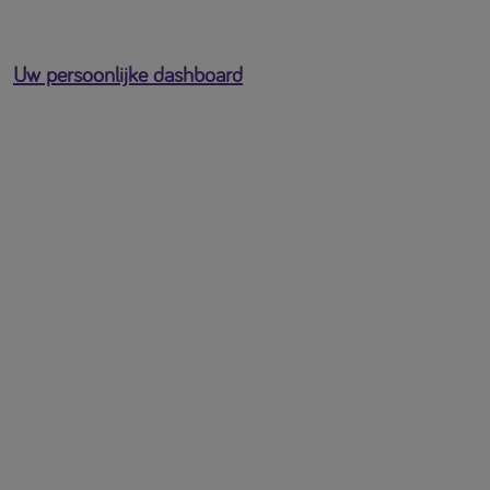
Uw persoonlijke dashboard
U bent ingelogd als
[profile-email]
Open het gebruikersmenu