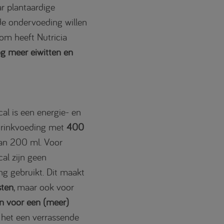
r plantaardige
de ondervoeding willen
m heeft Nutricia
g meer eiwitten en
al is een energie- en
 drinkvoeding met
400
van 200 ml. Voor
al zijn geen
ng gebruikt. Dit maakt
sten
, maar ook voor
n voor een (meer)
 het een verrassende