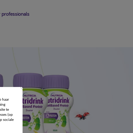
 professionals
p haar
ing
ite te
sses (op
p sociale