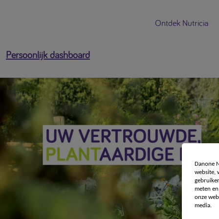
Ontdek Nutricia
Persoonlijk dashboard
Danone Nu
website,
gebruiken
meten en 
onze webs
media.