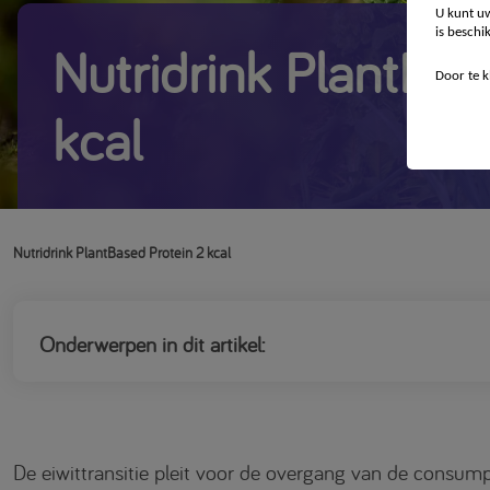
U kunt uw
is beschi
Nutridrink PlantBas
Door te k
kcal
Nutridrink PlantBased Protein 2 kcal
Onderwerpen in dit artikel:
De eiwittransitie pleit voor de overgang van de consumpt