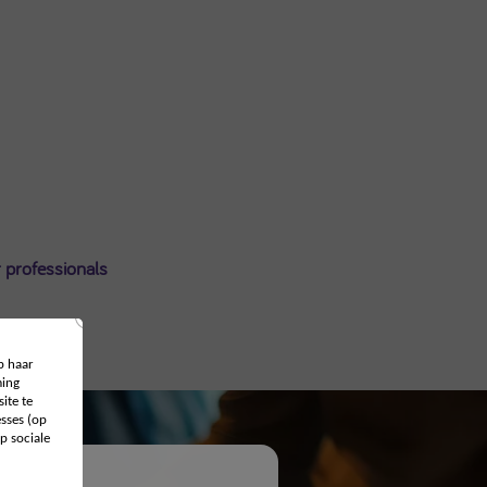
 professionals
p haar
ing
ite te
sses (op
p sociale