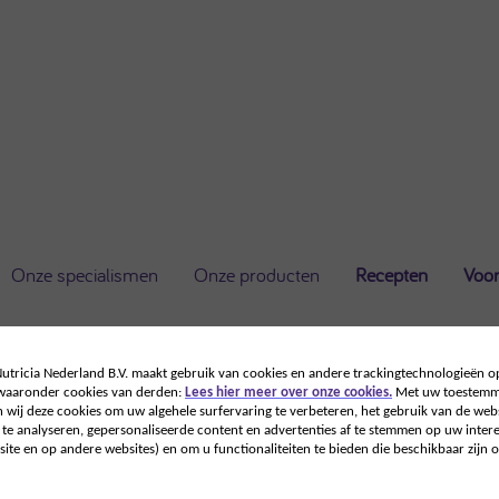
Onze specialismen
Onze producten
Recepten
Voor
tricia Nederland B.V. maakt gebruik van cookies en andere trackingtechnologieën o
 waaronder cookies van derden:
Lees hier meer over onze cookies.
Met uw toestemm
 wij deze cookies om uw algehele surfervaring te verbeteren, het gebruik van de webs
te analyseren, gepersonaliseerde content en advertenties af te stemmen op uw intere
ite en op andere websites) en om u functionaliteiten te bieden die beschikbaar zijn o