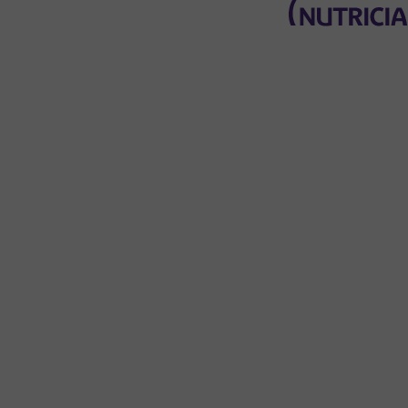
Terug naar het hoofdmenu
Mijn Nutricia
Persoonlijk
dashboard
Profielgegevens
Profielinstellingen
Bestelgeschiedenis