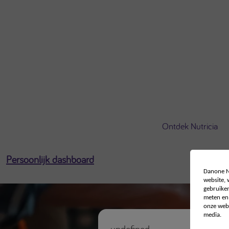
U bent ingelogd als
[profile-email]
Open het gebruikersmenu
Ontdek Nutricia
Persoonlijk dashboard
Danone Nu
website,
gebruiken
meten en 
onze webs
media.
undefined