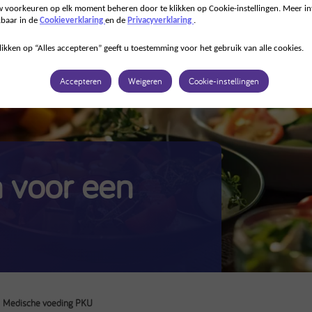
 voorkeuren op elk moment beheren door te klikken op Cookie-instellingen. Meer in
kbaar in de
Cookieverklaring
en de
Privacyverklaring
.
likken op “Alles accepteren” geeft u toestemming voor het gebruik van alle cookies.
Accepteren
Weigeren
Cookie-instellingen
 voor een
Medische voeding PKU