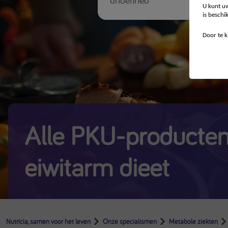
U kunt uw
is beschi
Door te k
Alle PKU-producten
eiwitarm dieet
Nutricia, samen voor het leven
Onze specialismen
Metabole ziekten