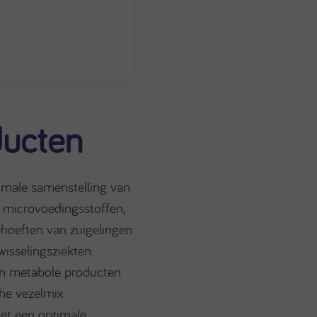
ucten
imale samenstelling van
 microvoedingsstoffen,
hoeften van zuigelingen
isselingsziekten.
van metabole producten
che vezelmix
et een optimale