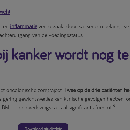
wicht
en en
inflammatie
veroorzaakt door kanker een belangrijke 
 achteruitgang van de voedingsstatus.
j kanker wordt nog te
et oncologische zorgtraject.
Twee op de drie patiënten he
s gering gewichtsverlies kan klinische gevolgen hebben: o
3
 BMI — de overlevingskans al significant afneemt.
Download studiedata