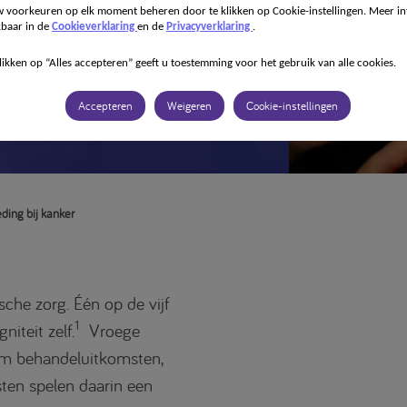
 voorkeuren op elk moment beheren door te klikken op Cookie-instellingen. Meer in
kbaar in de
Cookieverklaring
en de
Privacyverklaring
.
anker: vroege
likken op “Alles accepteren” geeft u toestemming voor het gebruik van alle cookies.
ventie
Accepteren
Weigeren
Cookie-instellingen
ing bij kanker
he zorg. Één op de vijf
1
iteit zelf.
Vroege
 om behandeluitkomsten,
sten spelen daarin een