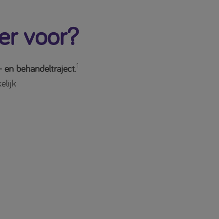
er voor?
1
 en behandeltraject
.
elijk