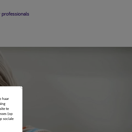
 professionals
p haar
ing
ite te
sses (op
p sociale