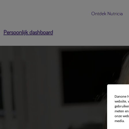
Ontdek Nutricia
Persoonlijk dashboard
Danone Nu
website,
gebruiken
meten en 
onze webs
media.