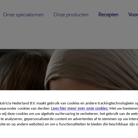
Onze specialismen
Onze producten
Recepten
Voor
tricia Nederland B.V. maakt gebruik van cookies en andere trackingtechnologieën o
 waaronder cookies van derden:
Lees hier meer over onze cookies.
Met uw toestemm
 wij deze cookies om uw algehele surfervaring te verbeteren, het gebruik van de webs
te analyseren, gepersonaliseerde content en advertenties af te stemmen op uw intere
ite en op andere websites) en om u functionaliteiten te bieden die beschikbaar zijn o