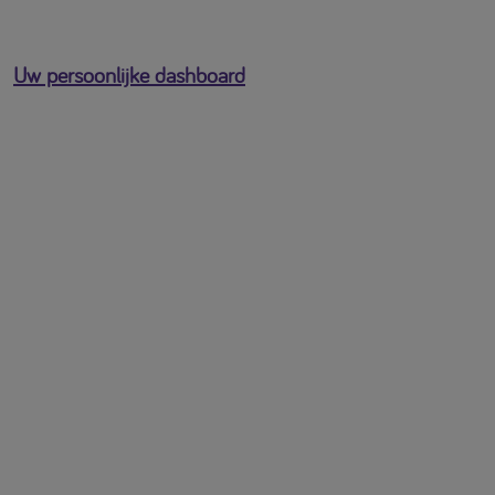
Uw persoonlijke dashboard
U bent ingelogd als
[profile-email]
Open het gebruikersmenu