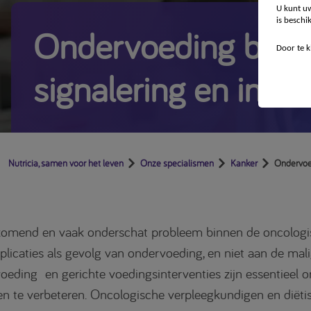
U kunt uw
is beschi
Ondervoeding bij k
Door te k
signalering en inter
Nutricia, samen voor het leven
Onze specialismen
Kanker
Ondervoed
komend en vaak onderschat probleem binnen de oncologisc
licaties als gevolg van ondervoeding, en niet aan de malign
rvoeding en gerichte voedingsinterventies zijn essentieel
ten te verbeteren. Oncologische verpleegkundigen en diëti