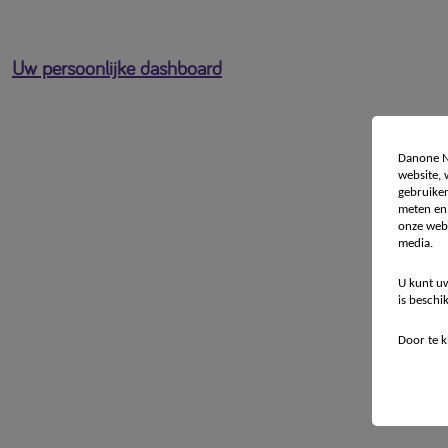
Uw persoonlijke dashboard
Danone Nu
website,
gebruiken
meten en 
onze webs
media.
U bent ingelogd als
U kunt uw
is beschi
[profile-email]
Door te k
Open het gebruikersmenu