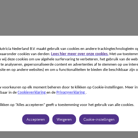
tricia Nederland B.V. maakt gebruik van cookies en andere trackingtechnologieën o
 waaronder cookies van derden:
Lees hier meer over onze cookies.
Met uw toestemm
 wij deze cookies om uw algehele surfervaring te verbeteren, het gebruik van de webs
te analyseren, gepersonaliseerde content en advertenties af te stemmen op uw intere
ite en op andere websites) en om u functionaliteiten te bieden die beschikbaar zijn o
 voorkeuren op elk moment beheren door te klikken op Cookie-instellingen. Meer in
kbaar in de
Cookieverklaring
en de
Privacyverklaring
.
likken op “Alles accepteren” geeft u toestemming voor het gebruik van alle cookies.
Accepteren
Weigeren
Cookie-instellingen