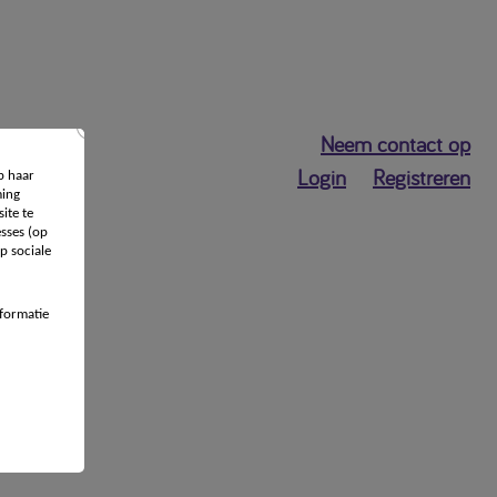
Neem contact op
Login
Registreren
p haar
ing
ite te
sses (op
p sociale
formatie