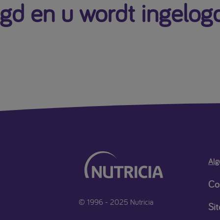
igd en u wordt ingelog
Alg
Co
© 1996 - 2025 Nutricia
Si