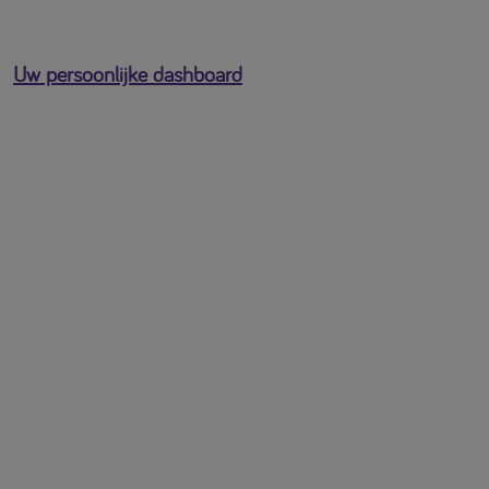
Uw persoonlijke dashboard
U bent ingelogd als
[profile-email]
Open het gebruikersmenu