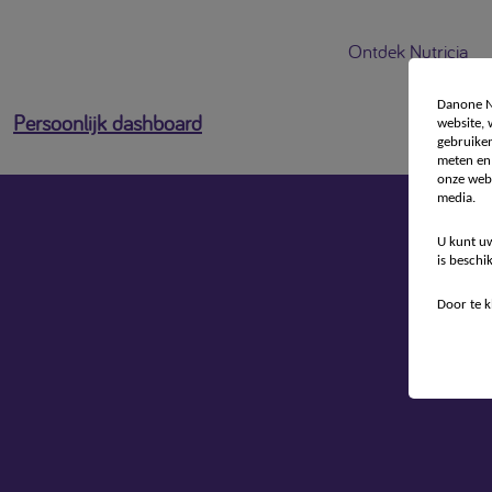
Ontdek Nutricia
Danone Nu
Persoonlijk dashboard
website,
gebruiken
meten en 
onze webs
media.
U kunt uw
is beschi
Door te k