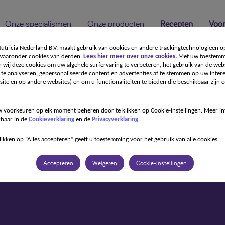
Onze specialismen
Onze producten
Recepten
Voor
tricia Nederland B.V. maakt gebruik van cookies en andere trackingtechnologieën o
 waaronder cookies van derden:
Lees hier meer over onze cookies.
Met uw toestemm
 wij deze cookies om uw algehele surfervaring te verbeteren, het gebruik van de webs
te analyseren, gepersonaliseerde content en advertenties af te stemmen op uw intere
ite en op andere websites) en om u functionaliteiten te bieden die beschikbaar zijn o
 voorkeuren op elk moment beheren door te klikken op Cookie-instellingen. Meer in
kbaar in de
Cookieverklaring
en de
Privacyverklaring
.
likken op “Alles accepteren” geeft u toestemming voor het gebruik van alle cookies.
Accepteren
Weigeren
Cookie-instellingen