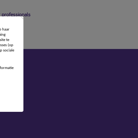
 professionals
p haar
ing
ite te
sses (op
p sociale
formatie