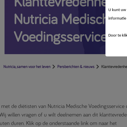
Klanttevredenheid
U kunt uw 
Nutricia Medische
informatie 
Voedingsservice
Door te kli
Nutricia, samen voor het leven
Persberichten & nieuws
Klanttevredenhe
 met de diëtisten van Nutricia Medische Voedingsservice 
 Wij willen vragen of u wilt deelnemen aan dit klanttevre
inuten duren. Klik op de onderstaande link om naar het