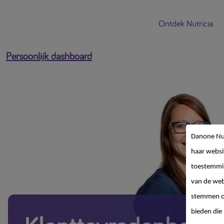
Ontdek Nutricia
Persoonlijk dashboard
Danone Nut
haar websi
toestemmin
van de web
stemmen op
bieden die 