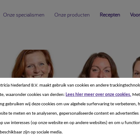
Onze specialismen
Onze producten
Recepten
Voor
ricia Nederland B.V. maakt gebruik van cookies en andere trackingtechnol
te, waaronder cookies van derden:
Lees hier meer over onze cookies.
Met
g gebruiken wij deze cookies om uw algehele surfervaring te verbeteren, h
site te meten en te analyseren, gepersonaliseerde content en advertenties 
 uw interesses (op onze website en op andere websites) en om u functiona
beschikbaar zijn op sociale media.