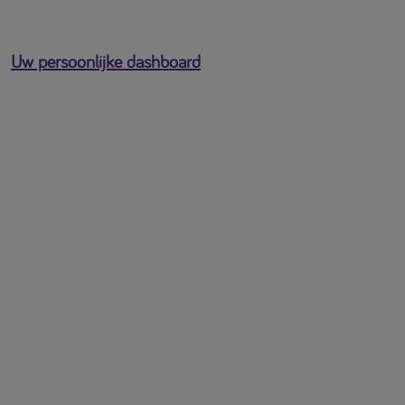
Uw persoonlijke dashboard
U bent ingelogd als
[profile-email]
Open het gebruikersmenu