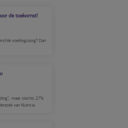
or de toekomst!
tgerichte voedingszorg? Dan
nu
1
ding
,
maar slechts 27%
derzoek van Nutricia.