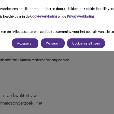
sonderzoek
voorkeuren op elk moment beheren door te klikken op Cookie-instellingen
is beschikbaar in de
Cookieverklaring
en de
Privacyverklaring
.
kken op “Alles accepteren” geeft u toestemming voor het gebruik van alle co
Accepteren
Weigeren
Cookie-instellingen
idsonderzoek Nutricia Medische Voedingsservice
om de kwaliteit van
denheidsonderzoek. Het