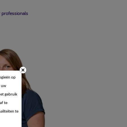
 professionals
ogieën op
 uw
et gebruik
af te
liteiten te