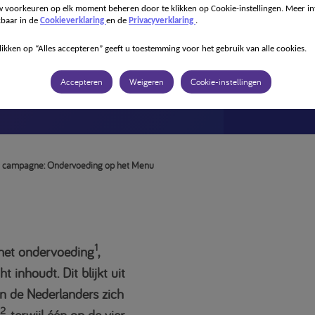
 voorkeuren op elk moment beheren door te klikken op Cookie-instellingen. Meer in
kbaar in de
Cookieverklaring
en de
Privacyverklaring
.
ampagne:
likken op “Alles accepteren” geeft u toestemming voor het gebruik van alle cookies.
et Menu
Accepteren
Weigeren
Cookie-instellingen
rt campagne: Ondervoeding op het Menu
1
met ondervoeding
,
inhoudt. Dit blijkt uit
n de Nederlanders zich
2
, terwijl één op de vier