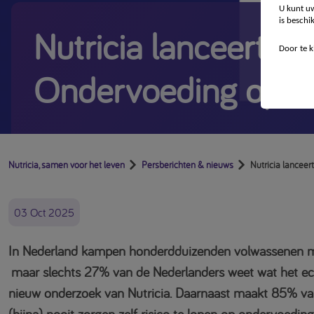
U kunt uw
is beschi
Nutricia lanceert c
Door te k
Ondervoeding op h
Nutricia, samen voor het leven
Persberichten & nieuws
Nutricia lancee
03 Oct 2025
In Nederland kampen honderdduizenden volwassenen 
maar slechts 27% van de Nederlanders weet wat het echt 
nieuw onderzoek van Nutricia. Daarnaast maakt 85% va
(bijna) nooit zorgen zelf risico te lopen op ondervoeding