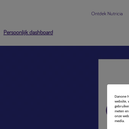
Ontdek Nutricia
Persoonlijk dashboard
Danone Nu
website,
gebruiken
meten en 
onze webs
media.