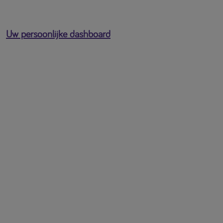
Uw persoonlijke dashboard
U bent ingelogd als
[profile-email]
Open het gebruikersmenu