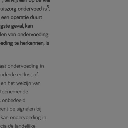
3
thuiszorg ondervoed is
.
f een operatie duurt
gste geval, kan
alen van ondervoeding
eding te herkennen, is
aat ondervoeding in
inderde eetlust of
en het welzijn van
t toenemende
ls onbedoeld
ent de signalen bij
, kan ondervoeding in
ia de landelijke