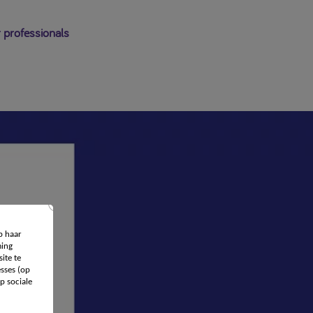
 professionals
p haar
ing
ite te
sses (op
p sociale