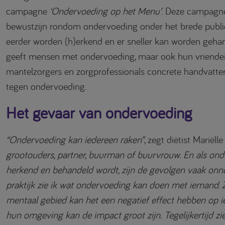
campagne
‘Ondervoeding op het Menu’
. Deze campagne
bewustzijn rondom ondervoeding onder het brede publie
eerder worden (h)erkend en er sneller kan worden geh
geeft mensen met ondervoeding, maar ook hun vrienden,
mantelzorgers en zorgprofessionals concrete handvatte
tegen ondervoeding.
Het gevaar van ondervoeding
“Ondervoeding kan iedereen raken”
, zegt diëtist Mariëlle
grootouders, partner, buurman of buurvrouw. En als onde
herkend en behandeld wordt, zijn de gevolgen vaak onno
praktijk zie ik wat ondervoeding kan doen met iemand. Z
mentaal gebied kan het een negatief effect hebben op 
hun omgeving kan de impact groot zijn. Tegelijkertijd zie