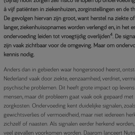
à vijf patiënten in ziekenhuizen, zorginstellingen en de 
De gevolgen hiervan zijn groot, want herstel na ziekte o
langer, ziekenhuisopnames worden verlengd en, in het er
4
ondervoeding leiden tot vroegtijdig overlijden
. De sign
zijn vaak zichtbaar voor de omgeving. Maar om ondervo
kennis nodig.
Anders dan in gebieden waar hongersnood heerst, ontst
Nederland vaak door ziekte, eenzaamheid, verdriet, verm
psychische problemen. Dit heeft grote impact op levens 
mensen, maar dit probleem gaat vaak ook gepaard me
zorgkosten. Ondervoeding kent duidelijke signalen, zoa
gewichtsverlies of vermoeidheid, maar niet iedereen herk
zichzelf of naasten. Als signalen eerder herkend worden
veel gevallen voorkomen worden. Daarom lanceert Nutric