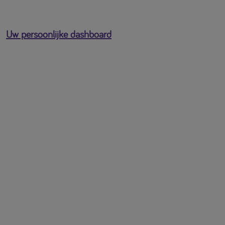
Uw persoonlijke dashboard
U bent ingelogd als
[profile-email]
Open het gebruikersmenu