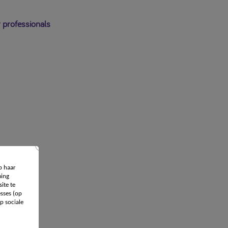
 professionals
p haar
ing
ite te
sses (op
p sociale