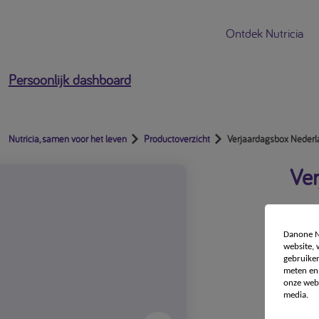
Ontdek Nutricia
Persoonlijk dashboard
Nutricia, samen voor het leven
Productoverzicht
Verjaardagsbox Nederl
Ver
Danone Nu
website,
gebruiken
meten en 
onze webs
media.