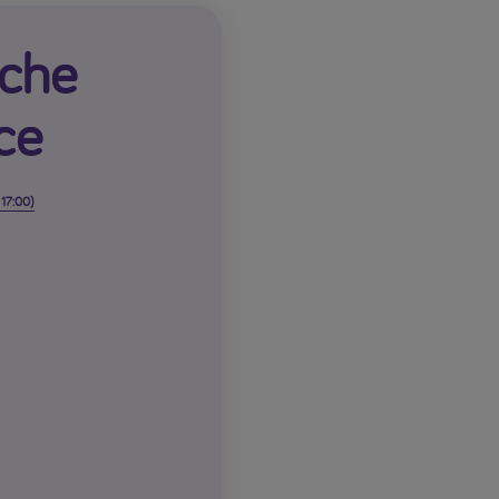
sche
ce
17:00)