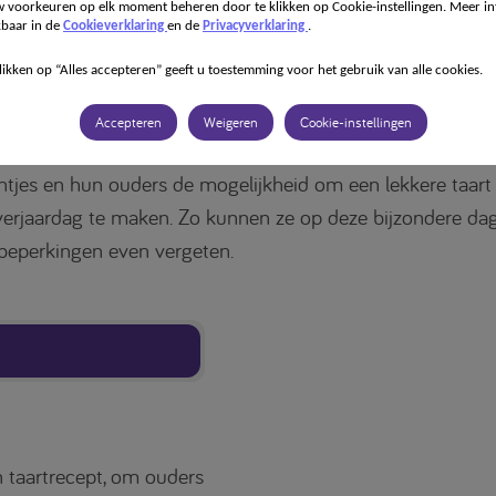
 voorkeuren op elk moment beheren door te klikken op Cookie-instellingen. Meer in
kbaar in de
Cookieverklaring
en de
Privacyverklaring
.
ardagsfeestjes zijn vaak een uitdaging voor ouders met k
likken op “Alles accepteren” geeft u toestemming voor het gebruik van alle cookies.
en eiwitbeperkt dieet. Ouders willen niet dat hun kind zic
rs” voelt of wordt uitgesloten omdat ze niet mogen eten 
Accepteren
Weigeren
Cookie-instellingen
e kinderen. Met deze verjaardagsbox biedt u uw jongste
ntjes en hun ouders de mogelijkheid om een lekkere taart
erjaardag te maken. Zo kunnen ze op deze bijzondere da
tbeperkingen even vergeten.
n taartrecept, om ouders