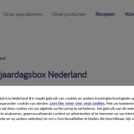
Onze specialismen
Onze producten
Recepten
Voor
and
jaardagsbox Nederland
1
tricia Nederland B.V. maakt gebruik van cookies en andere trackingtechnologieën o
 waaronder cookies van derden:
Lees hier meer over onze cookies.
Met uw toestemm
 wij deze cookies om uw algehele surfervaring te verbeteren, het gebruik van de webs
te analyseren, gepersonaliseerde content en advertenties af te stemmen op uw intere
Niet op voorraad
ite en op andere websites) en om u functionaliteiten te bieden die beschikbaar zijn o