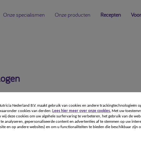
Onze specialismen
Onze producten
Recepten
Voor
logen
tricia Nederland B.V. maakt gebruik van cookies en andere trackingtechnologieën o
 waaronder cookies van derden:
Lees hier meer over onze cookies.
Met uw toestemm
 wij deze cookies om uw algehele surfervaring te verbeteren, het gebruik van de webs
te analyseren, gepersonaliseerde content en advertenties af te stemmen op uw intere
ite en op andere websites) en om u functionaliteiten te bieden die beschikbaar zijn o
en is een voeding voor medisch gebruik. Dieetvoeding bi