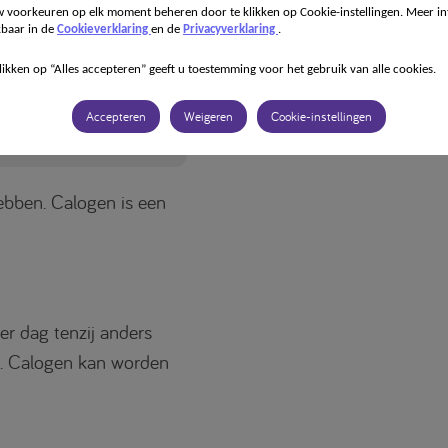
eningen waarbij een verhoogde energiebehoefte is. Te g
 voorkeuren op elk moment beheren door te klikken op Cookie-instellingen. Meer in
 medisch toezicht.
kbaar in de
Cookieverklaring
en de
Privacyverklaring
.
likken op “Alles accepteren” geeft u toestemming voor het gebruik van alle cookies.
Accepteren
Weigeren
Cookie-instellingen
gstabel & FAQ
ebben. Calogen is een
er dag tenzij anders
jn. Calogen kan worden