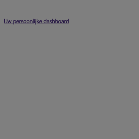
Uw persoonlijke dashboard
U bent ingelogd als
[profile-email]
Open het gebruikersmenu