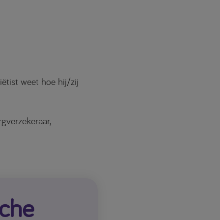
ist weet hoe hij/zij
gverzekeraar,
sche