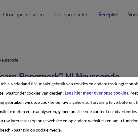
Onze specialismen
Onze producten
Recepten
Voor
 Neussonde
ocare Bengmark™ NI Neussonde
ricia Nederland B.V. maakt gebruik van cookies en andere trackingtechnol
te, waaronder cookies van derden:
Lees hier meer over onze cookies.
Met
g gebruiken wij deze cookies om uw algehele surfervaring te verbeteren, h
site te meten en te analyseren, gepersonaliseerde content en advertenties 
 uw interesses (op onze website en op andere websites) en om u functiona
locare® Bengmark™ neus-duodenumsonde is ontworpen vo
beschikbaar zijn op sociale media.