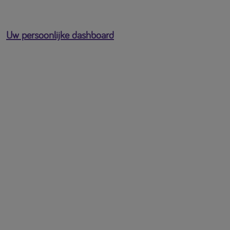
Uw persoonlijke dashboard
U bent ingelogd als
[profile-email]
Open het gebruikersmenu