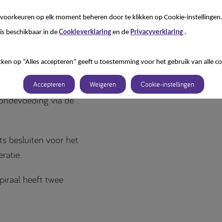
nasaal toedienen van voeding, direct in het duodenum of
num.
voorkeuren op elk moment beheren door te klikken op Cookie-instellingen
is beschikbaar in de
Cookieverklaring
en de
Privacyverklaring
.
kken op “Alles accepteren” geeft u toestemming voor het gebruik van alle co
 FAQ
Accepteren
Weigeren
Cookie-instellingen
ondevoeding via de
ts besluiten voor het
ratie.
iraal heeft twee