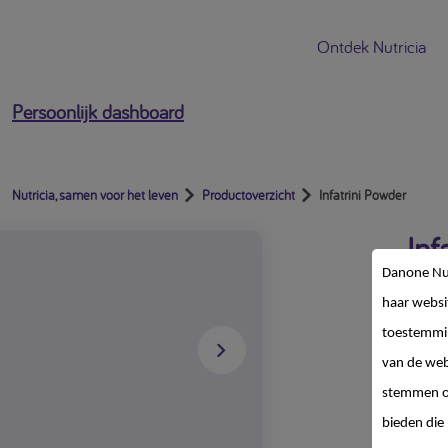
Ontdek Nutricia
Persoonlijk dashboard
Nutricia, samen voor het leven
Productoverzicht
Infatrini Powder
Inf
Danone Nut
haar websi
toestemmin
van de web
stemmen op
Dieetv
bieden die 