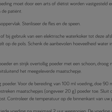
eding moet door een arts of diëtist worden vastgesteld en
 de patiënt.
ppervlak. Steriliseer de fles en de speen.
f bij gebruik van een elektrische waterkoker tot deze afs
t op de pols. Schenk de aanbevolen hoeveelheid water in
poeder en strijk overtollig poeder met een schoon, droog 
uitsluitend het meegeleverde maatschepje.
g poeder. Voor de bereiding van 100 ml voeding, doe 90 
fgestreken maatschepjes (ongeveer 20 g) poeder toe. Sluit 
lost. Controleer de temperatuur op de binnenkant van uw p
uttigde voeding na maximaal 2 uur weggooien. De voeding