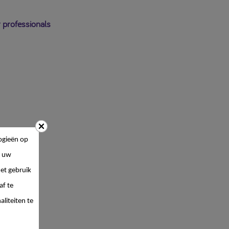
 professionals
ogieën op
 uw
et gebruik
af te
liteiten te
ngen vanaf