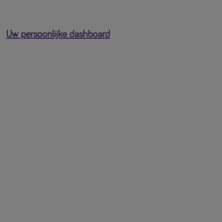
Uw persoonlijke dashboard
U bent ingelogd als
[profile-email]
Open het gebruikersmenu