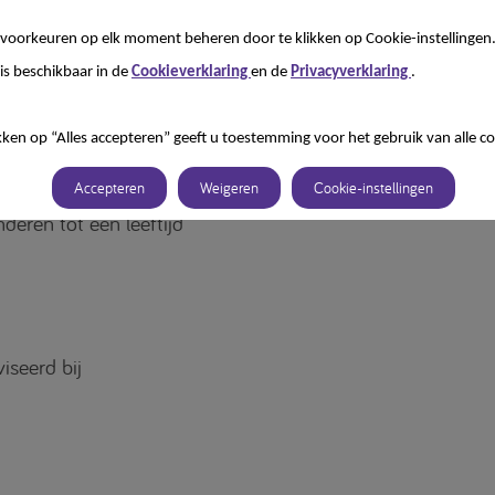
.
oorte en jonge kinderen tot 18 maanden (of tot een gewicht van 9 kg)
voorkeuren op elk moment beheren door te klikken op Cookie-instellingen
is beschikbaar in de
Cookieverklaring
en de
Privacyverklaring
.
dingstabel
kken op “Alles accepteren” geeft u toestemming voor het gebruik van alle co
r zuigelingen met
Accepteren
Weigeren
Cookie-instellingen
eren tot een leeftijd
iseerd bij