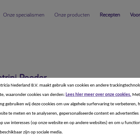
Onze specialismen
Onze producten
Recepten
Voor
atrini Poeder
ricia Nederland B.V. maakt gebruik van cookies en andere trackingtechnol
te, waaronder cookies van derden:
Lees hier meer over onze cookies.
Met
g gebruiken wij deze cookies om uw algehele surfervaring te verbeteren, h
site te meten en te analyseren, gepersonaliseerde content en advertenties 
 uw interesses (op onze website en op andere websites) en om u functiona
oeding bij ziektegerelateerde ondervoeding en groeiachterstand bij zuigeli
beschikbaar zijn op sociale media.