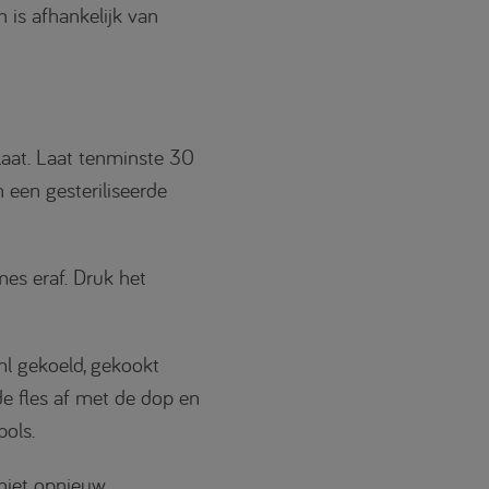
 is afhankelijk van
laat. Laat tenminste 30
 een gesteriliseerde
mes eraf. Druk het
ml gekoeld, gekookt
de fles af met de dop en
ols.
 niet opnieuw