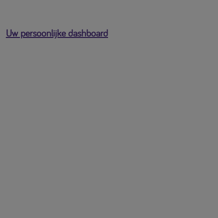
Uw persoonlijke dashboard
U bent ingelogd als
[profile-email]
Open het gebruikersmenu