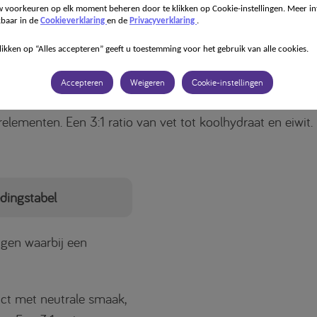
psie of andere aandoeningen waarbij een ketogeen dieet
 voorkeuren op elk moment beheren door te klikken op Cookie-instellingen. Meer in
iceerd is. Te gebruiken onder medisch toezicht.
kbaar in de
Cookieverklaring
en de
Privacyverklaring
.
likken op “Alles accepteren” geeft u toestemming voor het gebruik van alle cookies.
al 3:1 is een poedervormige, zeer hoog vet, laag koolhydr
ingskundig compleet product met neutrale smaak, bevat 
Accepteren
Weigeren
Cookie-instellingen
liën, eiwitten, aminozuren, koolhydraten, vitaminen, miner
elementen. Een 3:1 ratio van vet tot koolhydraat en eiwit.
dingstabel
ngen waarbij een
uct met neutrale smaak,