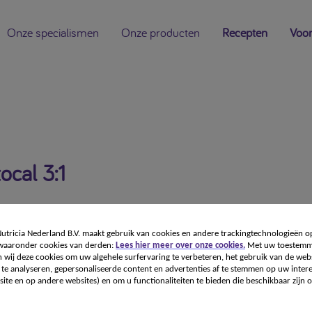
Onze specialismen
Onze producten
Recepten
Voor
ocal 3:1
tricia Nederland B.V. maakt gebruik van cookies en andere trackingtechnologieën o
 waaronder cookies van derden:
Lees hier meer over onze cookies.
Met uw toestemm
 wij deze cookies om uw algehele surfervaring te verbeteren, het gebruik van de webs
te analyseren, gepersonaliseerde content en advertenties af te stemmen op uw intere
ite en op andere websites) en om u functionaliteiten te bieden die beschikbaar zijn o
ng voor medisch gebruik. Dieetvoeding bij medicatieresi