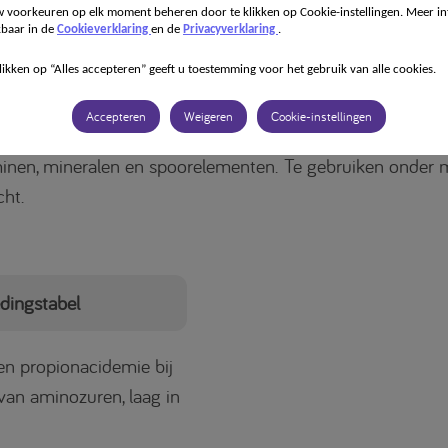
 voorkeuren op elk moment beheren door te klikken op Cookie-instellingen. Meer in
kbaar in de
Cookieverklaring
en de
Privacyverklaring
.
ing voor medisch gebruik.
Dieetvoeding bij organische ac
 methylmalonacidemie en propionacidemie bij kinderen v
likken op “Alles accepteren” geeft u toestemming voor het gebruik van alle cookies.
ijd van 1 jaar. Een methionine-, threonine- en valinevrije
Accepteren
Weigeren
Cookie-instellingen
rvormige mix van aminozuren, laag in isoleucine, bevat
inen, mineralen en spoorelementen. Te gebruiken onder 
cht.
dingstabel
en propionacidemie bij
 van aminozuren, laag in