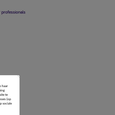
 professionals
p haar
ing
ite te
sses (op
p sociale