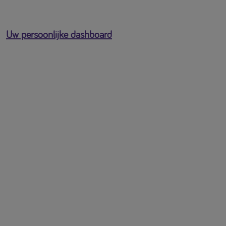
Uw persoonlijke dashboard
U bent ingelogd als
[profile-email]
Open het gebruikersmenu