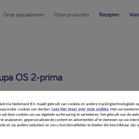
Onze specialismen
Onze producten
Recepten
Voor
lupa OS 2-prima
1
tricia Nederland B.V. maakt gebruik van cookies en andere trackingtechnologieën o
 waaronder cookies van derden:
Lees hier meer over onze cookies.
Met uw toestemm
 wij deze cookies om uw algehele surfervaring te verbeteren, het gebruik van de webs
Niet beschikbaar
te analyseren, gepersonaliseerde content en advertenties af te stemmen op uw intere
ite en op andere websites) en om u functionaliteiten te bieden die beschikbaar zijn o