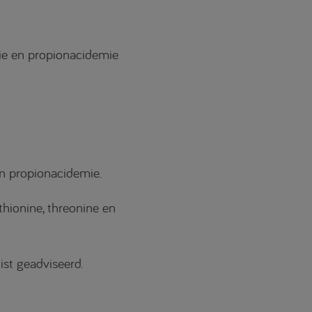
ie en propionacidemie
n propionacidemie.
thionine, threonine en
st geadviseerd.