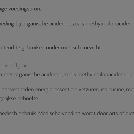
nige voedingsbron.
voeding bij organische acidemie, zoals methylmalonacidem
sluitend te gebruiken onder medisch toezicht.
d van 1 jaar.
ten met organische acidemie, zoals methylmalonacidemie e
hoeveelheden energie, essentiële vetzuren, isoleucine, me
elijkse behoefte.
disch gebruik. Medische voeding wordt door arts of diëti