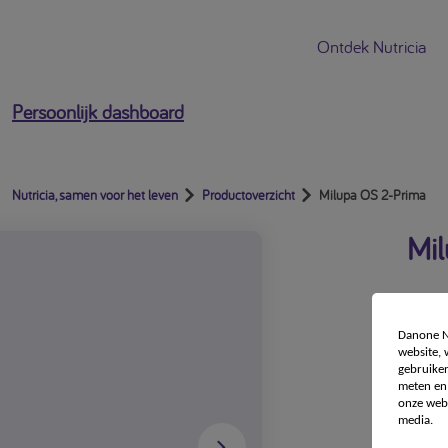
Ontdek Nutricia
Persoonlijk dashboard
Nutricia, samen voor het leven
Productoverzicht
Milupa OS 2-Prima
Mi
Danone Nu
website,
gebruiken
meten en 
onze webs
media.