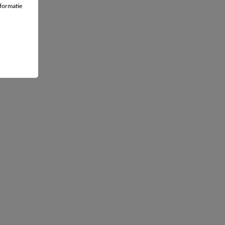
n onder
formatie
et