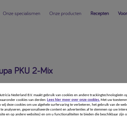
Onze specialismen
Onze producten
Recepten
Voor
lupa PKU 2-Mix
tricia Nederland B.V. maakt gebruik van cookies en andere trackingtechnologieën o
 waaronder cookies van derden:
Lees hier meer over onze cookies.
Met uw toestemm
 wij deze cookies om uw algehele surfervaring te verbeteren, het gebruik van de webs
te analyseren, gepersonaliseerde content en advertenties af te stemmen op uw intere
ite en op andere websites) en om u functionaliteiten te bieden die beschikbaar zijn o
ng voor medisch gebruik. Dieetvoeding bij fenylketonurie