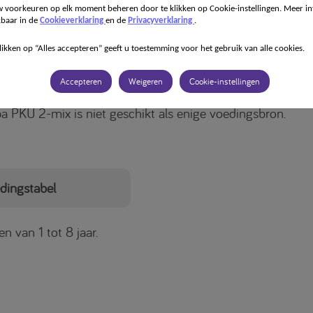
fenylalaninemie bij kinderen van 1 tot 8 jaar. Te gebruike
 voorkeuren op elk moment beheren door te klikken op Cookie-instellingen. Meer in
ch toezicht.
kbaar in de
Cookieverklaring
en de
Privacyverklaring
.
likken op “Alles accepteren” geeft u toestemming voor het gebruik van alle cookies.
a PKU 2-mix is een fenylalaninevrij aminozuurmengsel m
n, koolhydraten, vitaminen, mineralen en spoorelementen.
Accepteren
Weigeren
Cookie-instellingen
a PKU 2-mix is niet geschikt als enige voedingsbron.
dingstabel
n van 1 tot 8 jaar.