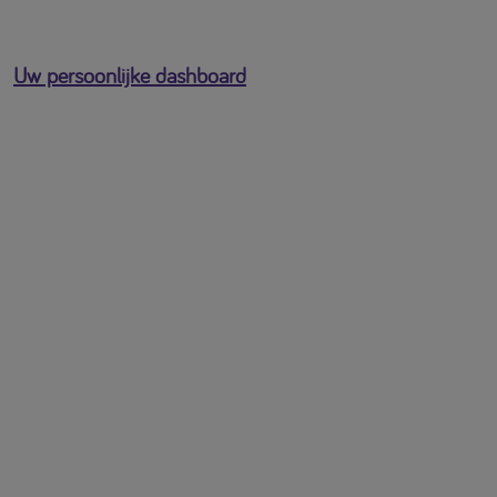
Uw persoonlijke dashboard
U bent ingelogd als
[profile-email]
Open het gebruikersmenu