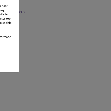
p haar
ing
 professionals
ite te
sses (op
p sociale
formatie