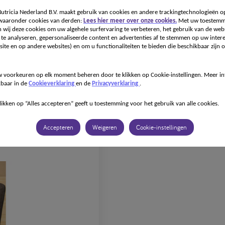
tricia Nederland B.V. maakt gebruik van cookies en andere trackingtechnologieën o
 waaronder cookies van derden:
Lees hier meer over onze cookies.
Met uw toestemm
Onze specialismen
Onze producten
Recepten
Voor
 wij deze cookies om uw algehele surfervaring te verbeteren, het gebruik van de webs
te analyseren, gepersonaliseerde content en advertenties af te stemmen op uw intere
ite en op andere websites) en om u functionaliteiten te bieden die beschikbaar zijn o
 voorkeuren op elk moment beheren door te klikken op Cookie-instellingen. Meer in
kbaar in de
Cookieverklaring
en de
Privacyverklaring
.
likken op “Alles accepteren” geeft u toestemming voor het gebruik van alle cookies.
Accepteren
Weigeren
Cookie-instellingen