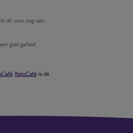
it dit voor nog een
een glad geheel.
oCafé
.
KetoCafé
is dé