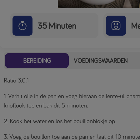
35
Minuten
Ma
BEREIDING
VOEDINGSWAARDEN
Ratio 3.0:1
1. Verhit olie in de pan en voeg hieraan de lente-ui, ch
knoflook toe en bak dit 5 minuten.
2. Kook het water en los het bouillonblokje op.
3. Voeg de bouillon toe aan de pan en laat dit 10 minut