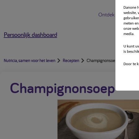
Danone Nu
website,
Ontdek Nutricia
gebruiken
meten en 
onze webs
Persoonlijk dashboard
media.
U kunt uw
is beschi
Nutricia, samen voor het leven
Recepten
Champignonsoep
Door te k
Champignonsoep