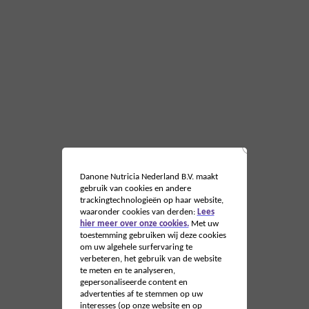
Danone Nutricia Nederland B.V. maakt
gebruik van cookies en andere
trackingtechnologieën op haar website,
waaronder cookies van derden:
Lees
hier meer over onze cookies.
Met uw
toestemming gebruiken wij deze cookies
om uw algehele surfervaring te
verbeteren, het gebruik van de website
te meten en te analyseren,
gepersonaliseerde content en
advertenties af te stemmen op uw
interesses (op onze website en op