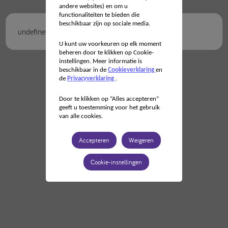
andere websites) en om u
functionaliteiten te bieden die
beschikbaar zijn op sociale media.
undefined
U kunt uw voorkeuren op elk moment
beheren door te klikken op Cookie-
instellingen. Meer informatie is
beschikbaar in de
Cookieverklaring
en
de
Privacyverklaring
.
Door te klikken op “Alles accepteren”
geeft u toestemming voor het gebruik
van alle cookies.
Accepteren
Weigeren
Cookie-instellingen