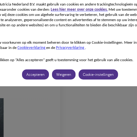
tricia Nederland B.V. maakt gebruik van cookies en andere trackingtechnologieën o
 waaronder cookies van derden:
Lees hier meer over onze cookies.
Met uw toestemm
Onze specialismen
Onze producten
Recepten
Voor
 wij deze cookies om uw algehele surfervaring te verbeteren, het gebruik van de webs
te analyseren, gepersonaliseerde content en advertenties af te stemmen op uw intere
ite en op andere websites) en om u functionaliteiten te bieden die beschikbaar zijn o
 voorkeuren op elk moment beheren door te klikken op Cookie-instellingen. Meer in
kbaar in de
Cookieverklaring
en de
Privacyverklaring
.
likken op “Alles accepteren” geeft u toestemming voor het gebruik van alle cookies.
Accepteren
Weigeren
Cookie-instellingen