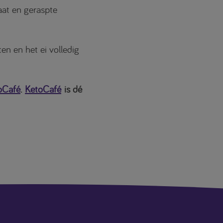
aat en geraspte
en en het ei volledig
oCafé
.
KetoCafé
is dé