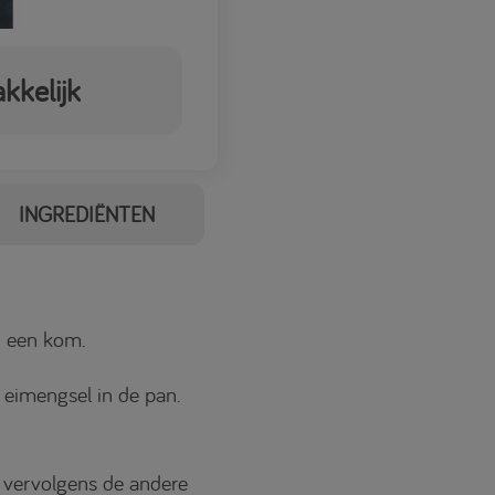
kkelijk
INGREDIËNTEN
n een kom.
t eimengsel in de pan.
k vervolgens de andere