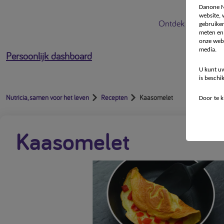
Danone Nu
website,
Ontdek Nutricia
gebruiken
meten en 
onze webs
media.
Persoonlijk dashboard
U kunt uw
is beschi
Nutricia, samen voor het leven
Recepten
Kaasomelet
Door te k
Kaasomelet