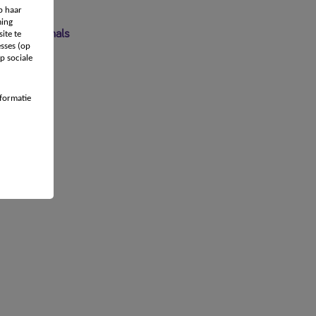
p haar
ing
 professionals
ite te
sses (op
p sociale
formatie