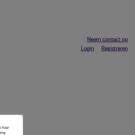
Neem contact op
Login
Registreren
p haar
ing