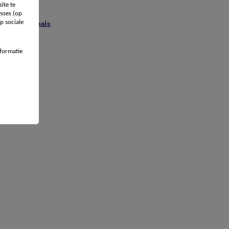
ite te
sses (op
 professionals
p sociale
formatie