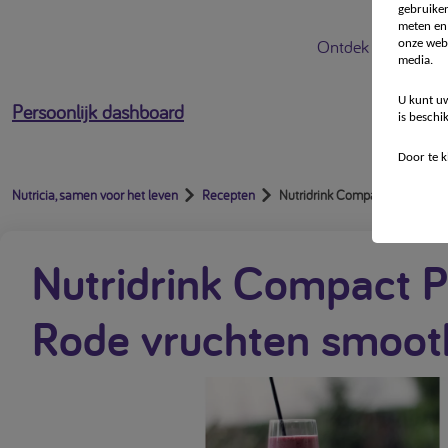
gebruiken
meten en 
Ontdek Nutricia
onze webs
media.
U kunt uw
Persoonlijk dashboard
is beschi
Door te k
Nutricia, samen voor het leven
Recepten
Nutridrink Compact Protein - 
Nutridrink Compact P
Rode vruchten smoot