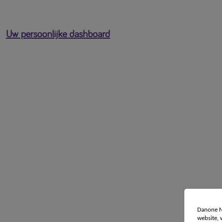
Uw persoonlijke dashboard
U bent ingelogd als
[profile-email]
Open het gebruikersmenu
Danone Nu
website,