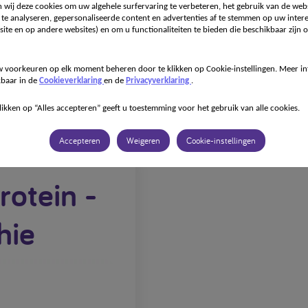
 wij deze cookies om uw algehele surfervaring te verbeteren, het gebruik van de webs
te analyseren, gepersonaliseerde content en advertenties af te stemmen op uw intere
Onze specialismen
Onze producten
Recepten
Voor
ite en op andere websites) en om u functionaliteiten te bieden die beschikbaar zijn o
 voorkeuren op elk moment beheren door te klikken op Cookie-instellingen. Meer in
kbaar in de
Cookieverklaring
en de
Privacyverklaring
.
likken op “Alles accepteren” geeft u toestemming voor het gebruik van alle cookies.
Rode vruchten smoothie
Accepteren
Weigeren
Cookie-instellingen
rotein -
hie