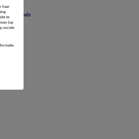
p haar
ing
 professionals
ite te
sses (op
p sociale
formatie