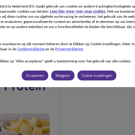
tricia Nederland B.V. maakt gebruik van cookies en andere trackingtechnologieën o
 waaronder cookies van derden:
Lees hier meer over onze cookies.
Met uw toestemm
Onze specialismen
Onze producten
Recepten
Voor
 wij deze cookies om uw algehele surfervaring te verbeteren, het gebruik van de webs
te analyseren, gepersonaliseerde content en advertenties af te stemmen op uw intere
ite en op andere websites) en om u functionaliteiten te bieden die beschikbaar zijn o
 voorkeuren op elk moment beheren door te klikken op Cookie-instellingen. Meer in
kbaar in de
Cookieverklaring
en de
Privacyverklaring
.
 - Vegan cakejes
likken op “Alles accepteren” geeft u toestemming voor het gebruik van alle cookies.
Accepteren
Weigeren
Cookie-instellingen
 Protein