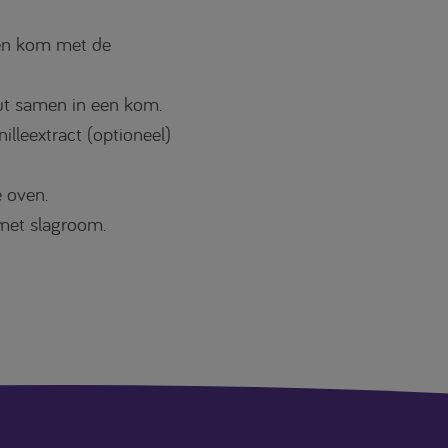
een kom met de
out samen in een kom.
illeextract (optioneel)
 oven.
 met slagroom.