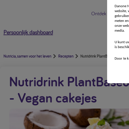
Danone Nu
website,
Ontdek Nutricia
gebruiken
meten en 
onze webs
Persoonlijk dashboard
media.
U kunt uw
is beschi
Nutricia, samen voor het leven
Recepten
Nutridrink PlantBased Protein
Door te k
Nutridrink PlantBased
- Vegan cakejes