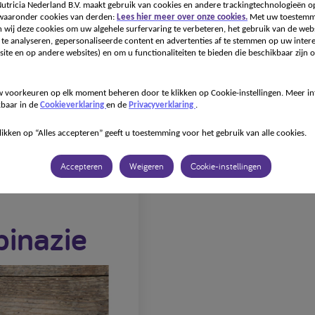
tricia Nederland B.V. maakt gebruik van cookies en andere trackingtechnologieën o
 waaronder cookies van derden:
Lees hier meer over onze cookies.
Met uw toestemm
 wij deze cookies om uw algehele surfervaring te verbeteren, het gebruik van de webs
Onze specialismen
Onze producten
Recepten
Voor
te analyseren, gepersonaliseerde content en advertenties af te stemmen op uw intere
ite en op andere websites) en om u functionaliteiten te bieden die beschikbaar zijn o
 voorkeuren op elk moment beheren door te klikken op Cookie-instellingen. Meer in
kbaar in de
Cookieverklaring
en de
Privacyverklaring
.
likken op “Alles accepteren” geeft u toestemming voor het gebruik van alle cookies.
oekjes met spinazie
Accepteren
Weigeren
Cookie-instellingen
inazie