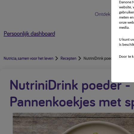
Danone Nu
website,
gebruiken
Ontdek Nutricia
meten en 
onze webs
media.
Persoonlijk dashboard
U kunt uw
is beschi
Door te k
Nutricia, samen voor het leven
Recepten
NutriniDrink poeder - Pannenk
NutriniDrink poeder -
Pannenkoekjes met sp