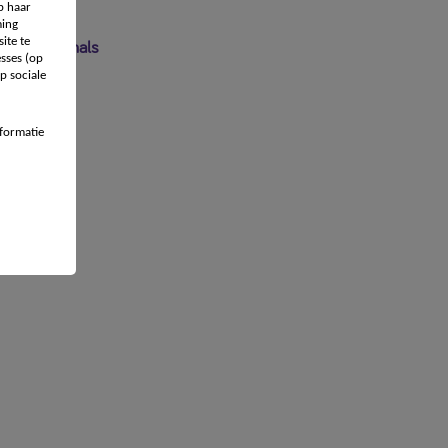
p haar
ing
ite te
 professionals
sses (op
p sociale
formatie