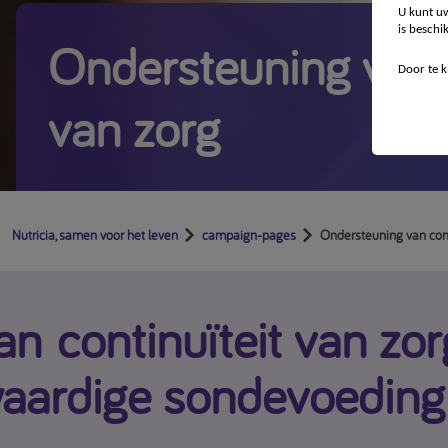
U kunt uw
is beschi
Ondersteuning van c
Door te k
van zorg
Nutricia, samen voor het leven
campaign-pages
Ondersteuning van cont
an continuïteit van zo
aardige sondevoeding