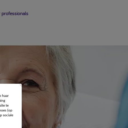
 professionals
p haar
ing
ite te
sses (op
p sociale