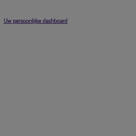
Uw persoonlijke dashboard
U bent ingelogd als
[profile-email]
Open het gebruikersmenu