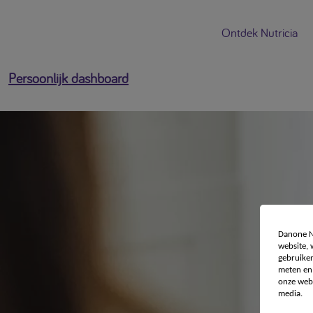
Ontdek Nutricia
Persoonlijk dashboard
Danone Nu
website,
gebruiken
meten en 
onze webs
media.