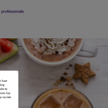
 professionals
p haar
ing
ite te
sses (op
p sociale