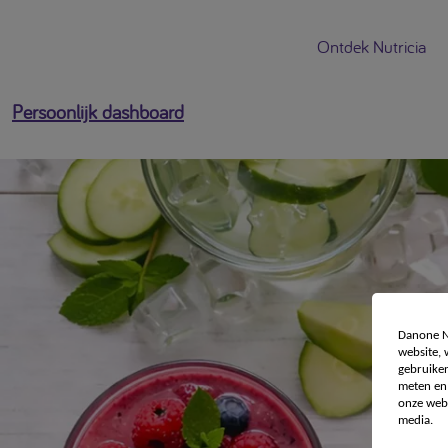
Ontdek Nutricia
Persoonlijk dashboard
Danone Nu
website,
gebruiken
meten en 
onze webs
media.