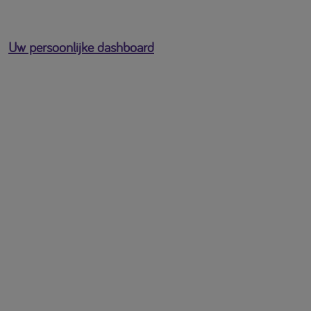
Uw persoonlijke dashboard
U bent ingelogd als
[profile-email]
Open het gebruikersmenu