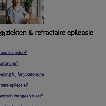
 ziekten & refractaire epilepsie
en
tabole ziekten?
ketonurie?
eding bij fenylketonurie
ctaire epilepsie?
medisch ketogeen dieet?