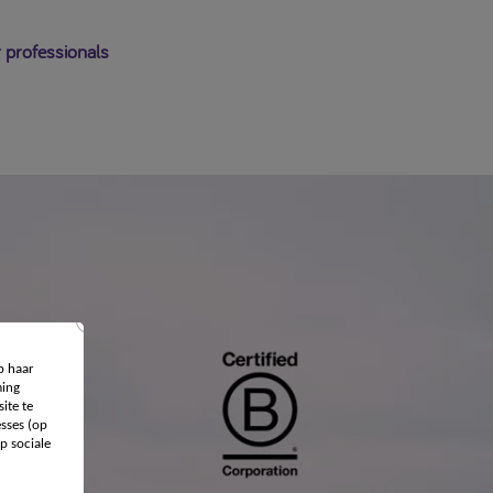
 professionals
p haar
ing
ite te
sses (op
p sociale