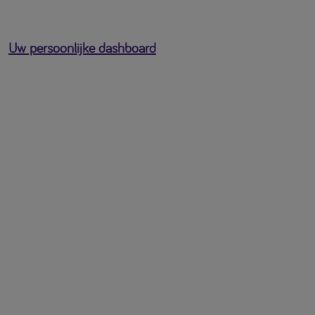
Uw persoonlijke dashboard
U bent ingelogd als
[profile-email]
Open het gebruikersmenu