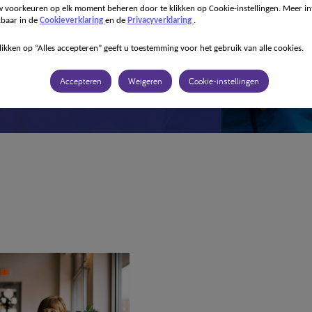
 voorkeuren op elk moment beheren door te klikken op Cookie-instellingen. Meer in
s gezondheid en welzijn ten goede
kbaar in de
Cookieverklaring
en de
Privacyverklaring
.
Dat staat bij Nutricia hoog in het
likken op “Alles accepteren” geeft u toestemming voor het gebruik van alle cookies.
rp.
Accepteren
Weigeren
Cookie-instellingen