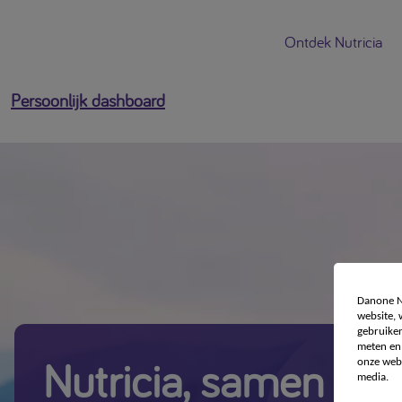
Ontdek Nutricia
Persoonlijk dashboard
Danone Nu
website,
gebruiken
meten en 
Nutricia, samen voo
onze webs
media.