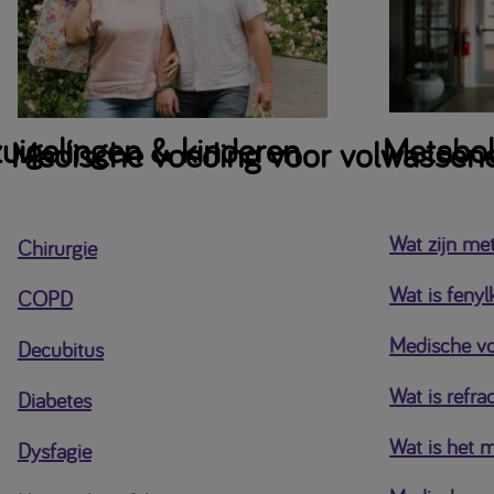
uigelingen & kinderen
Metabole
Medische voeding voor volwassen
Wat zijn me
Chirurgie
Wat is fenyl
COPD
Medische vo
Decubitus
Wat is refra
Diabetes
Wat is het 
Dysfagie